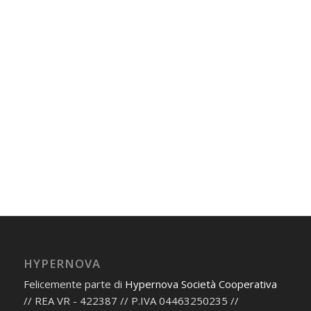
HYPERNOVA
Felicemente parte di
Hypernova Società Cooperativa
// REA VR - 422387 // P.IVA 04463250235 //