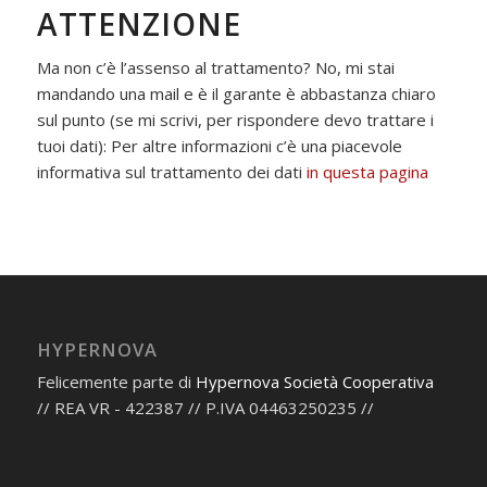
ATTENZIONE
Ma non c’è l’assenso al trattamento? No, mi stai
mandando una mail e è il garante è abbastanza chiaro
sul punto (se mi scrivi, per rispondere devo trattare i
tuoi dati): Per altre informazioni c’è una piacevole
informativa sul trattamento dei dati
in questa pagina
HYPERNOVA
Felicemente parte di
Hypernova Società Cooperativa
// REA VR - 422387 // P.IVA 04463250235 //