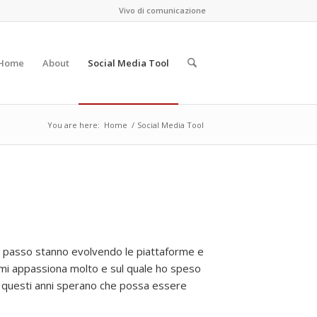
Vivo di comunicazione
Home
About
Social Media Tool
You are here:
Home
/
Social Media Tool
ri passo stanno evolvendo le piattaforme e
e mi appassiona molto e sul quale ho speso
in questi anni sperano che possa essere