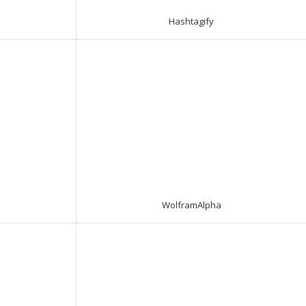
Hashtagify
WolframAlpha