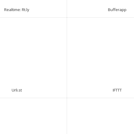
Realtime: Rt.ly
Bufferapp
Urli.st
IFTTT