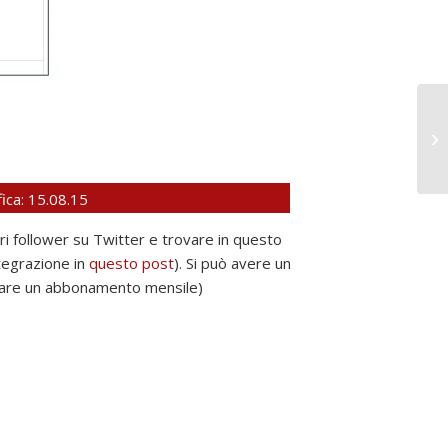
Pe
ica: 15.08.15
opri follower su Twitter e trovare in questo
ntegrazione in
questo post
). Si può avere un
 fare un abbonamento mensile)