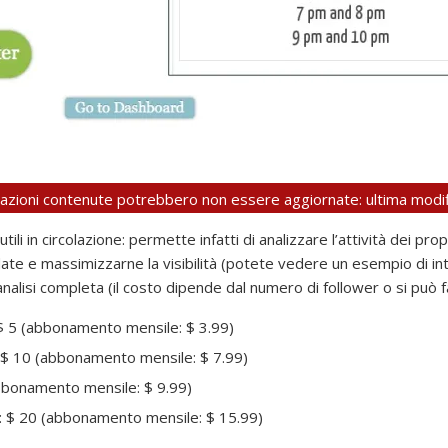
rmazioni contenute potrebbero non essere aggiornate: ultima modif
li in circolazione: permette infatti di analizzare l’attività dei pr
i update e massimizzarne la visibilità (potete vedere un esempio di i
alisi completa (il costo dipende dal numero di follower o si può
: $ 5 (abbonamento mensile: $ 3.99)
r:$ 10 (abbonamento mensile: $ 7.99)
abbonamento mensile: $ 9.99)
er: $ 20 (abbonamento mensile: $ 15.99)