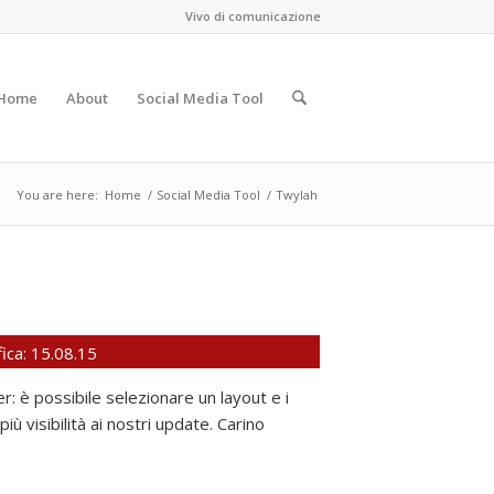
Vivo di comunicazione
Home
About
Social Media Tool
You are here:
Home
/
Social Media Tool
/
Twylah
ica: 15.08.15
: è possibile selezionare un layout e i
 visibilità ai nostri update. Carino