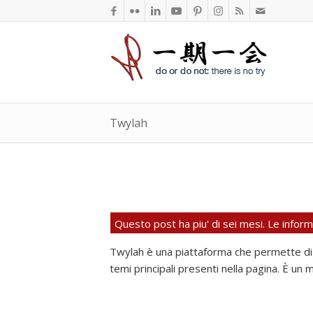
Twylah
Questo post ha piu' di sei mesi. Le info
Twylah è una piattaforma che permette di c
temi principali presenti nella pagina. È un