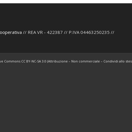
Cooperativa
// REA VR - 422387 // P.IVA 04463250235 //
tive Commons CC BY-NC-SA 3.0 (Attribuzione – Non commerciale – Condividi allo stess