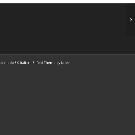
Tw
o modo 3.0 Italia). -
Enfold Theme by Kriesi