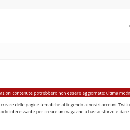
rmazioni contenute potrebbero non essere aggiornate: ultima modif
reare delle pagine tematiche attingendo ai nostri account Twitter
 modo interessante per creare un magazine a basso sforzo e dare più