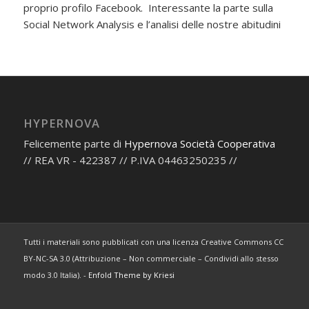
proprio profilo Facebook. Interessante la parte sulla
Social Network Analysis e l’analisi delle nostre abitudini
HYPERNOVA
Felicemente parte di
Hypernova Società Cooperativa
// REA VR - 422387 // P.IVA 04463250235 //
Tutti i materiali sono pubblicati con una licenza Creative Commons CC
BY-NC-SA 3.0 (Attribuzione – Non commerciale – Condividi allo stesso
modo 3.0 Italia). -
Enfold Theme by Kriesi