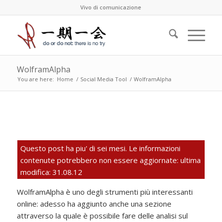
Vivo di comunicazione
WolframAlpha
You are here:
Home
/
Social Media Tool
/
WolframAlpha
Questo post ha piu' di sei mesi. Le informazioni
contenute potrebbero non essere aggiornate: ultima
modifica: 31.08.12
WolframAlpha è uno degli strumenti più interessanti
online: adesso ha aggiunto anche una sezione
attraverso la quale è possibile fare delle analisi sul