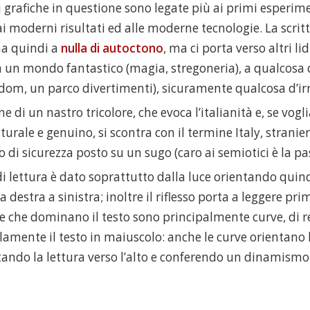
grafiche in questione sono legate più ai primi esperime
ai moderni risultati ed alle moderne tecnologie. La scritt
ma quindi a
nulla di autoctono
, ma ci porta verso altri lid
 un mondo fantastico (magia, stregoneria), a qualcosa 
dom, un parco divertimenti), sicuramente qualcosa d’irr
ne di un nastro tricolore, che evoca l’italianità e, se vog
urale e genuino, si scontra con il termine Italy, strani
lo di sicurezza posto su un sugo (caro ai semiotici è la p
i lettura è dato soprattutto dalla luce orientando quin
a destra a sinistra; inoltre il riflesso porta a leggere p
nee che dominano il testo sono principalmente curve, di r
amente il testo in maiuscolo: anche le curve orientano l
ando la lettura verso l’alto e conferendo un dinamismo 