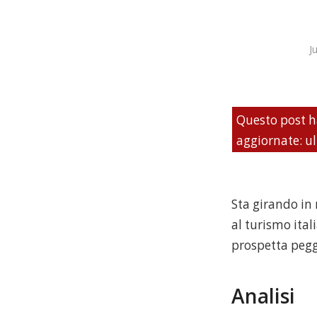
J
Questo post h
aggiornate: u
Sta girando in 
al turismo itali
prospetta pegg
Analisi