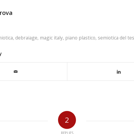
prova
miotica
,
debraiage
,
magic italy
,
piano plastico
,
semiotica del te
y
2
REPLIES