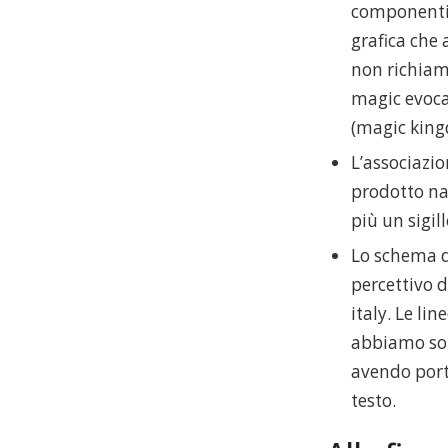
componenti 
grafica che 
non richia
magic evoca
(magic king
L’associazio
prodotto nat
più un sigil
Lo schema d
percettivo d
italy. Le li
abbiamo sol
avendo port
testo.