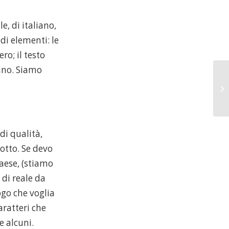
, di italiano,
di elementi: le
ro; il testo
iano. Siamo
C’
di qualità,
otto. Se devo
aese, (stiamo
 di reale da
ogo che voglia
aratteri che
e alcuni.