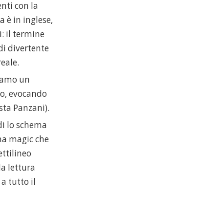
nti con la
a è in inglese,
i: il termine
di divertente
eale.
liamo un
ero, evocando
asta Panzani).
di lo schema
rima magic che
ettilineo
a lettura
a tutto il