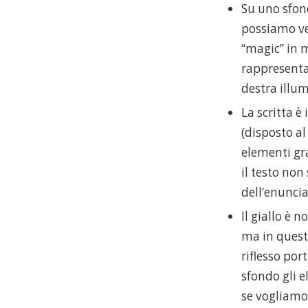
Su uno sfon
possiamo ve
“magic” in m
rappresenta 
destra illum
La scritta è
(disposto al
elementi gra
il testo non 
dell’enuncia
Il giallo è 
ma in quest
riflesso por
sfondo gli 
se vogliamo 