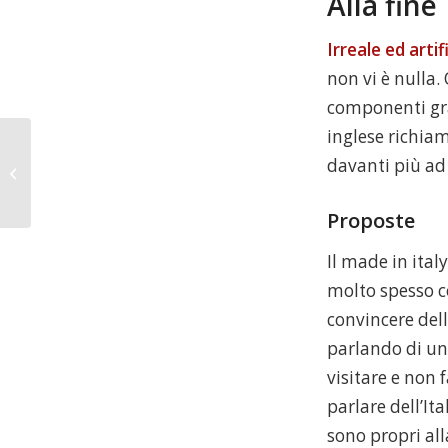
Alla fine
Irreale ed artif
non vi è nulla.
componenti grafi
inglese richiam
davanti più ad
Elezioni Europee tra 2004 e 2009
Proposte
Il made in ital
molto spesso 
convincere dell
parlando di un 
visitare e non 
parlare dell’It
sono propri all