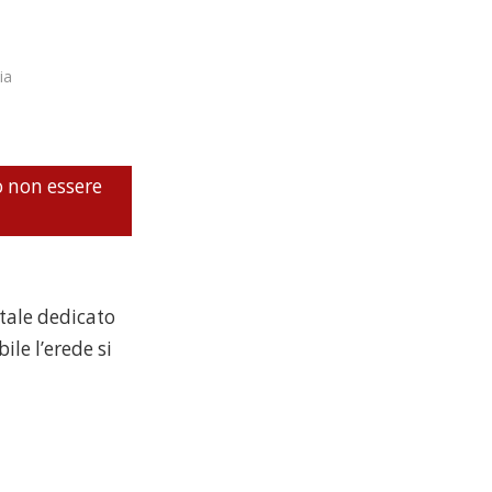
ia
o non essere
rtale dedicato
ile l’erede si