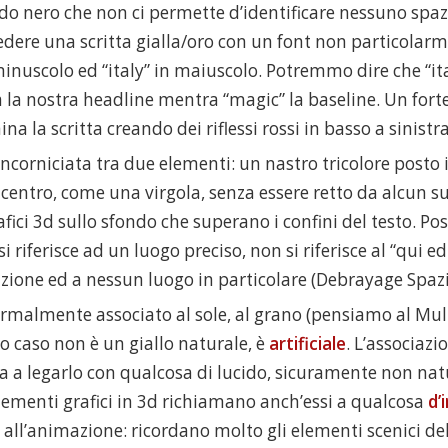
do nero che non ci permette d’identificare nessuno spaz
dere una scritta gialla/oro con un font non particolarm
inuscolo ed “italy” in maiuscolo. Potremmo dire che “it
la nostra headline mentra “magic” la baseline. Un forte 
ina la scritta creando dei riflessi rossi in basso a sinistra
 incorniciata tra due elementi: un nastro tricolore posto
 centro, come una virgola, senza essere retto da alcun s
fici 3d sullo sfondo che superano i confini del testo. Po
si riferisce ad un luogo preciso, non si riferisce al “qui ed
zione ed a nessun luogo in particolare (Debrayage Spazi
normalmente associato al sole, al grano (pensiamo al Mul
o caso non è un giallo naturale, è
artificiale
. L’associazi
ta a legarlo con qualcosa di lucido, sicuramente non nat
elementi grafici in 3d richiamano anch’essi a qualcosa
d’
all’animazione: ricordano molto gli elementi scenici del 