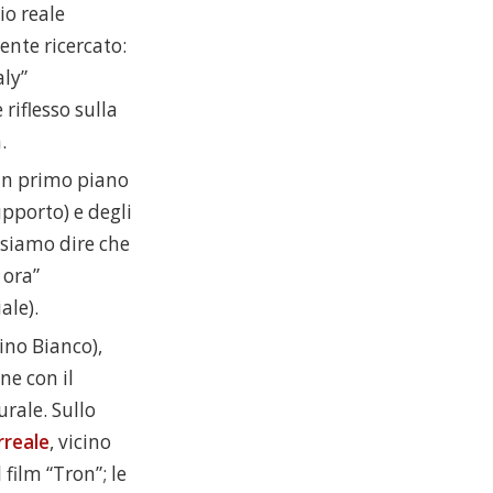
io reale
ente ricercato:
aly”
riflesso sulla
.
 in primo piano
upporto) e degli
ssiamo dire che
 ora”
ale).
ino Bianco),
one con il
urale. Sullo
irreale
, vicino
film “Tron”; le