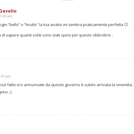
Gavello
11:20 am
di ogni “bello” o “brutto” la tua analisi mi sembra praticamente perfetta 🙂
 di sapere quanti soldi sono stati spesi per questo obbrobrio :
3:47 pm
ose fatte e/o annunciate da questo governo è subito arrivata la smentita. Ma
pesi ,:(