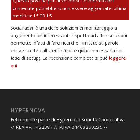
Questo post ha piu' di sei mesi. Le informazioni
contenute potrebbero non essere aggiornate: ultima
modifica: 15.08.15
Socialradar è una delle soluzioni di monitoraggio a
pagamento più interessanti: rispetto ad altre soluzioni
permette infatti di fare ricerche illimitate su parole
chiave scelte dall’utente (non è quindi necessaria una
fase di setup). La recensione completa si può
leggere
qui
HYPERNOVA
Felicemente parte di
Hypernova Società Cooperativa
// REA VR - 422387 // P.IVA 04463250235 //