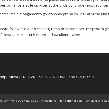
erformance e sulle caratteristiche di chi condivide i nostri conten
a search, ma è a pagamento (twitonomy premium: 20$ al mese un
ostri follower e quelli che seguiamo ordinando per: reciprocità (f
ollower, liste in cui è inserito, data ultimo tweet.
Cooperativa
// REA VR - 422387 // P.IVA 04463250235 //
tive Commons CC BY-NC-SA 3.0 (Attribuzione – Non commerciale – Condividi allo stess