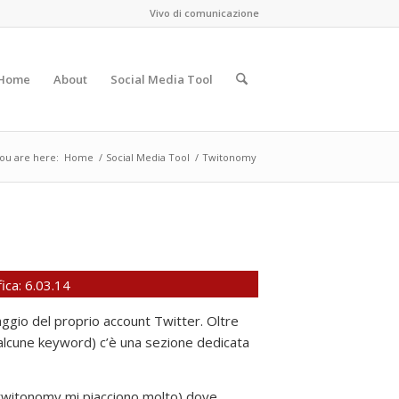
Vivo di comunicazione
Home
About
Social Media Tool
ou are here:
Home
/
Social Media Tool
/
Twitonomy
ica: 6.03.14
raggio del proprio account Twitter. Oltre
o alcune keyword) c’è una sezione dedicata
i twitonomy mi piacciono molto) dove