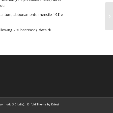
uti.
a tantum, abbonamento mensile 19$ e
Au
ollowing – subscribed) data di
o modo 3.0 Italia). -
Enfold Theme by Kriesi