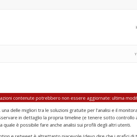
Y
rmazioni contenute potrebbero non essere aggiornate: ultima modif
a delle migliori tra le soluzioni gratuite per l’analisi e il monito
sservare in dettaglio la propria timeline (e tenere sotto controll
 quale è possibile fare anche analisi sui profili degli altri utenti.
ion e retweet è altrettanto piacevole (devo dire che i grafici d