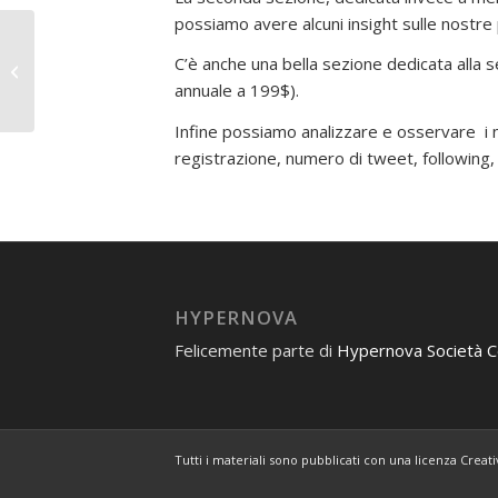
possiamo avere alcuni insight sulle nostre p
C’è anche una bella sezione dedicata all
Peerreach
annuale a 199$).
Infine possiamo analizzare e osservare i n
registrazione, numero di tweet, following, f
HYPERNOVA
Felicemente parte di
Hypernova Società 
Tutti i materiali sono pubblicati con una licenza Crea