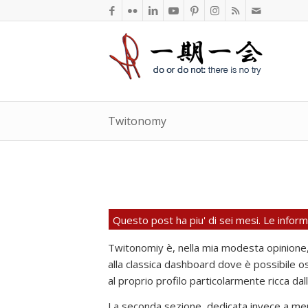
Twitonomy
Questo post ha piu' di sei mesi. Le info
Twitonomiy è, nella mia modesta opinione, un
alla classica dashboard dove è possibile o
al proprio profilo particolarmente ricca dalla
La seconda sezione, dedicata invece a ment