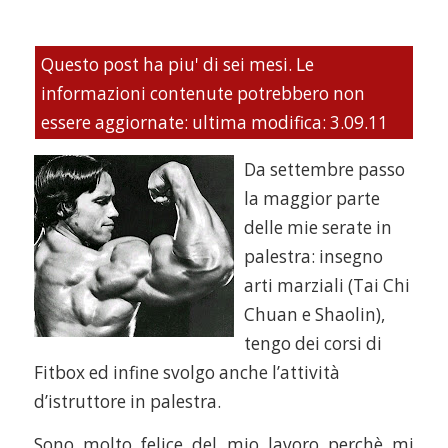
Questo post ha piu' di sei mesi. Le
informazioni contenute potrebbero non
essere aggiornate: ultima modifica: 3.09.11
Da settembre passo
la maggior parte
delle mie serate in
palestra: insegno
arti marziali (Tai Chi
Chuan e Shaolin),
tengo dei corsi di
Fitbox ed infine svolgo anche l’attività
d’istruttore in palestra.
Sono molto felice del mio lavoro perchè mi