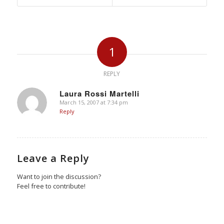
1
REPLY
Laura Rossi Martelli
March 15, 2007 at 7:34 pm
says:
Reply
Leave a Reply
Want to join the discussion?
Feel free to contribute!