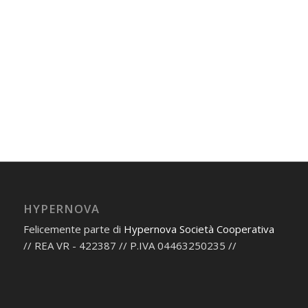
HYPERNOVA
Felicemente parte di
Hypernova Società Cooperativa
// REA VR - 422387 // P.IVA 04463250235 //