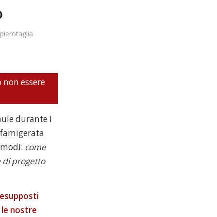
o
pierotaglia
o non essere
ule durante i
 famigerata
i modi:
come
 di progetto
resupposti
 le nostre