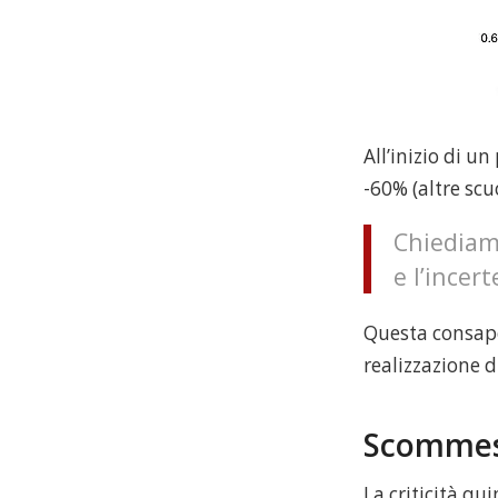
All’inizio di u
-60% (altre scu
Chiediam
e l’incer
Questa consapev
realizzazione d
Scommes
La criticità qu