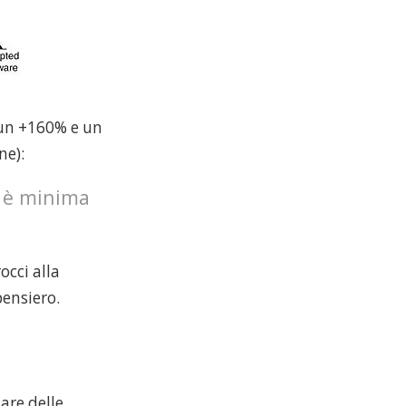
a un +160% e un
ne):
a è minima
occi alla
pensiero.
are delle