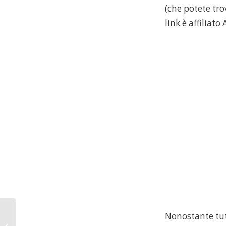
(che potete tro
link è affiliat
AI: può avere effetti
Nonostante tut
collaterali, leggere il