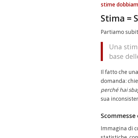
stime dobbiamo
Stima =
Partiamo subit
Una stim
base dell
Il fatto che u
domanda: chie
perché hai sb
sua inconsiste
Scommesse e
Immagina di co
statistiche, con