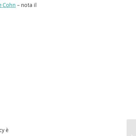
ke Cohn
– nota il
cy è