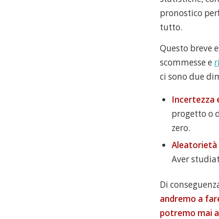
pronostico perf
tutto.
Questo breve e
scommesse e
r
ci sono due dim
Incertezza 
progetto o 
zero.
Aleatorietà
Aver studiat
Di conseguenz
andremo a fare
potremo mai av