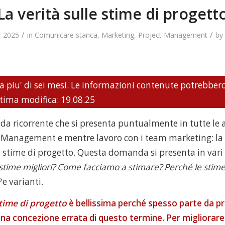
La verità sulle stime di progett
/
/
, 2025
in
Comunicare stanca
,
Marketing
,
Project Management
by
a piu' di sei mesi. Le informazioni contenute potrebber
ltima modifica: 19.08.25
a ricorrente che si presenta puntualmente in tutte le a
ct Management e mentre lavoro con i team marketing: la
stime di progetto. Questa domanda si presenta in var
stime migliori? Come facciamo a stimare? Perché le stime
?
e varianti.
time di progetto
è bellissima perché spesso parte da p
una concezione errata di questo termine. Per migliorare