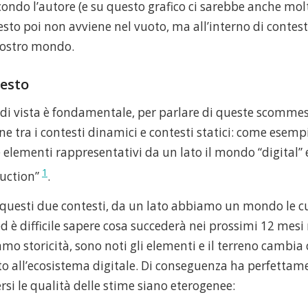
ondo l’autore (e su questo grafico ci sarebbe anche mol
esto poi non avviene nel vuoto, ma all’interno di contes
 nostro mondo.
testo
di vista è fondamentale, per parlare di queste scommes
ne tra i contesti dinamici e contesti statici: come esem
lementi rappresentativi da un lato il mondo “digital” e 
1
uction”
.
questi due contesti, da un lato abbiamo un mondo le cu
d è difficile sapere cosa succederà nei prossimi 12 mes
amo storicità, sono noti gli elementi e il terreno cambi
tto all’ecosistema digitale. Di conseguenza ha perfettam
ersi le qualità delle stime siano eterogenee: