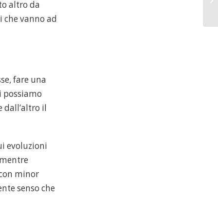
to altro da
ti che vanno ad
se, fare una
pi possiamo
dall’altro il
i evoluzioni
i mentre
a con minor
ente senso che