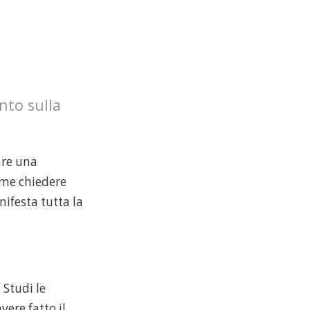
nto sulla
are una
me chiedere
festa tutta la
. Studi le
avere fatto il