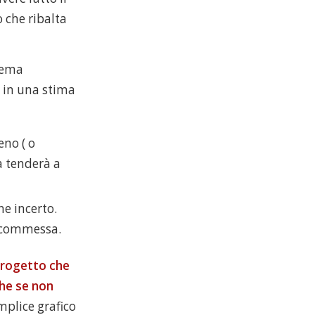
o che ribalta
 tema
e in una stima
no ( o
a tenderà a
ne incerto.
a scommessa.
progetto che
che se non
plice grafico