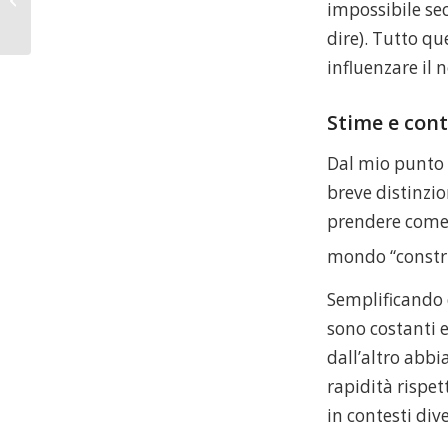
impossibile sec
foglio illustrativo
dire). Tutto qu
influenzare il
Stime e con
Dal mio punto 
breve distinzio
prendere come e
mondo “constr
Semplificando 
sono costanti e
dall’altro abbi
rapidità rispe
in contesti div