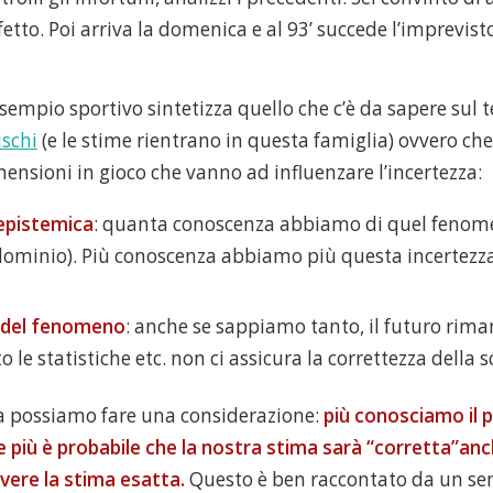
etto. Poi arriva la domenica e al 93’ succede l’imprevist
sempio sportivo sintetizza quello che c’è da sapere sul
ischi
(e le stime rientrano in questa famiglia) ovvero ch
ensioni in gioco che vanno ad influenzare l’incertezza:
epistemica
: quanta conoscenza abbiamo di quel fenome
dominio). Più conoscenza abbiamo più questa incertezz
 del fenomeno
: anche se sappiamo tanto, il futuro rima
o le statistiche etc. non ci assicura la correttezza dell
a possiamo fare una considerazione:
più conosciamo il 
 più è probabile che la nostra stima sarà “corretta”an
ere la stima esatta.
Questo è ben raccontato da un sem