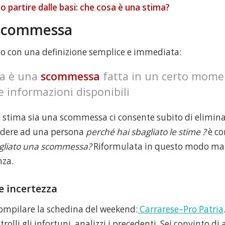
 partire dalle basi: che cosa è una stima?
 Scommessa
o con una definizione semplice e immediata:
a è una
scommessa
fatta in un certo mome
e informazioni disponibili
na stima sia una scommessa ci consente subito di elimin
dere ad una persona
perché hai sbagliato le stime ?
è co
agliato una scommessa?
Riformulata in questo modo mani
nza.
 incertezza
mpilare la schedina del weekend:
Carrarese–Pro Patria
trolli gli infortuni, analizzi i precedenti. Sei convinto di 