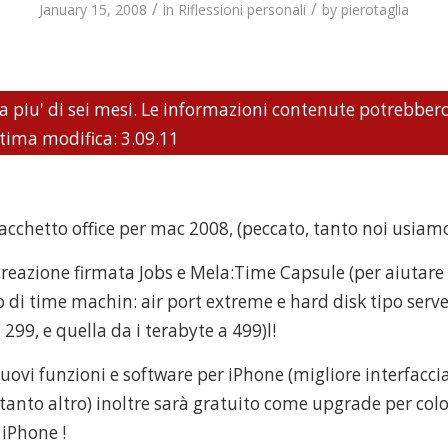
/
/
January 15, 2008
in
Riflessioni personali
by
pierotaglia
a piu' di sei mesi. Le informazioni contenute potrebber
tima modifica: 3.09.11
acchetto office per mac 2008, (peccato, tanto noi usiamo
reazione firmata Jobs e Mela:Time Capsule (per aiutare e
di time machin: air port extreme e hard disk tipo serve
 299, e quella da i terabyte a 499)l!
uovi funzioni e software per iPhone (migliore interfacci
tanto altro) inoltre sarà gratuito come upgrade per colo
iPhone !