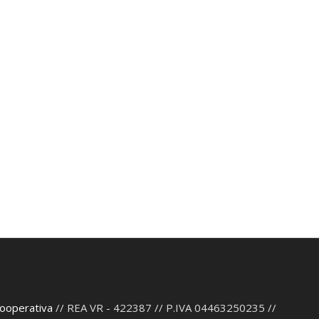
Cooperativa
// REA VR - 422387 // P.IVA 04463250235 //