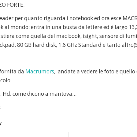
ZO FORTE:
 leader per quanto riguarda i notebook ed ora esce MACB
k al mondo: entra in una busta da lettere ed è largo 13,
tastiera come quella del mac book, isight, sensore di lum
kpad, 80 GB hard disk, 1.6 GHz Standard e tanto altro(ST
fornita da
Macrumors
,, andate a vedere le foto e quell
acolo
e, Hd, come dicono a mantova…
c
y