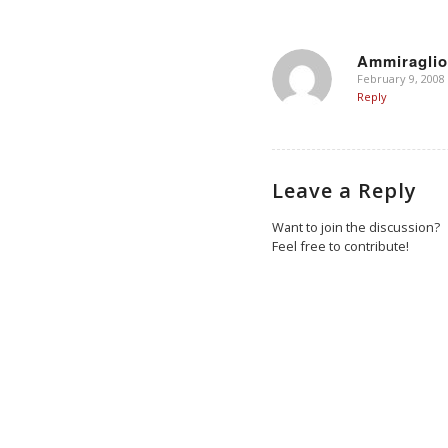
Ammiraglio
February 9, 2008
says:
Reply
Leave a Reply
Want to join the discussion?
Feel free to contribute!