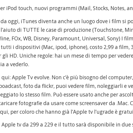
er iPod touch, nuovi programmi (Mail, Stocks, Notes, a
e da oggi, iTunes diventa anche un luogo dove i film si 
 l’aiuto di TUTTE le case di produzione (Touchstone, 
line, FOx, WB, Disney, Paramount, Universal, Sony) I fil
 tutti i dispositivi (Mac, ipod, iphone), costo 2,99 a film, 
r gli HD. Uniche regole: hai un mese di tempo per vedere 
ia a vederlo.
 qui: Apple Tv evolve. Non c’è più bisogno del computer,
oadcast, foto da flickr, puoi vedere film, noleggiarli e 
leggiato lo stesso film. Può essere usato anche per ascol
caricare fotografie da usare come screensaver da .Mac.
qui, per coloro che hanno già l’Apple tv l’ugrade è gratui
: Apple tv da 299 a 229 e il tutto sarà disponibile in du