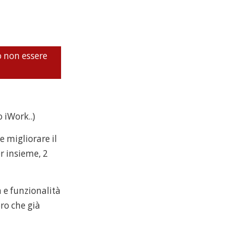
o non essere
 iWork..)
 migliorare il
r insieme, 2
a e funzionalità
ro che già