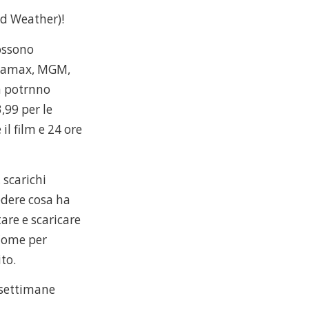
nd Weather)!
possono
Miramax, MGM,
m potrnno
3,99 per le
il film e 24 ore
 scarichi
vedere cosa ha
tare e scaricare
 Come per
to.
e settimane