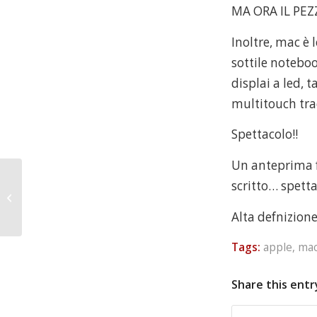
MA ORA IL PEZ
Inoltre, mac è
sottile noteboo
displai a led, 
multitouch trac
Spettacolo!!
Un anteprima 
scritto… spett
Sushi e Maki
Alta defnizion
Tags:
apple
,
ma
Share this entr