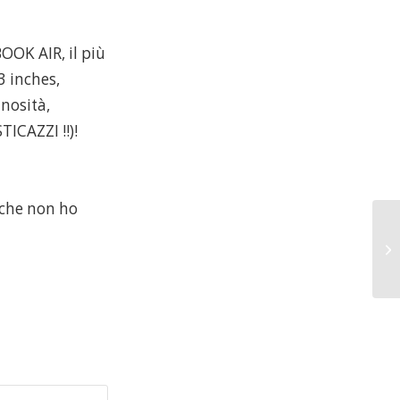
OOK AIR, il più
3 inches,
inosità,
ICAZZI !!)!
o che non ho
A 