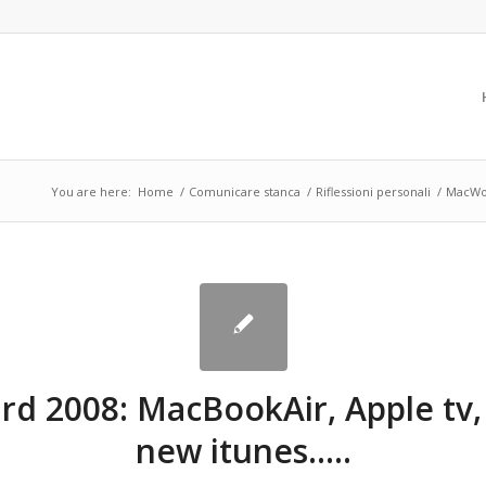
You are here:
Home
/
Comunicare stanca
/
Riflessioni personali
/
MacWol
d 2008: MacBookAir, Apple tv,
new itunes…..