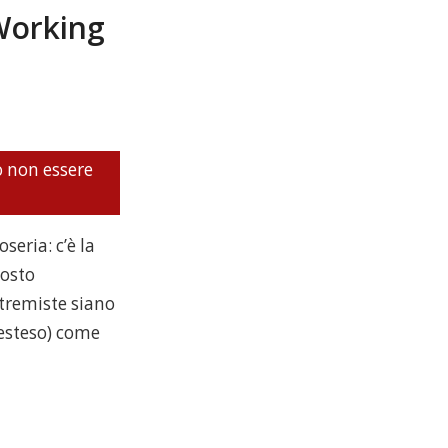
Working
o non essere
eria: c’è la
posto
stremiste siano
 esteso) come