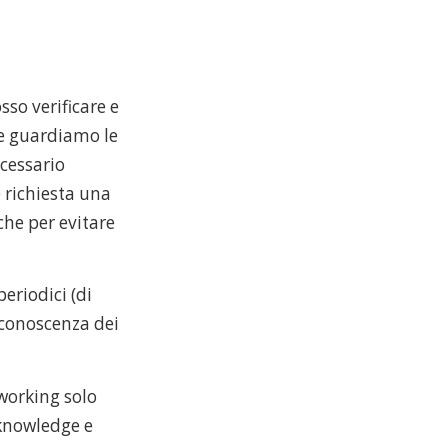
sso verificare e
Se guardiamo le
ecessario
 richiesta una
che per evitare
riodici (di
 conoscenza dei
working solo
 knowledge e