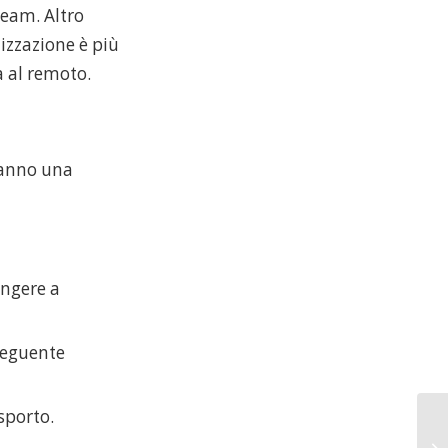
team. Altro
izzazione è più
a al remoto.
hanno una
ingere a
seguente
sporto.