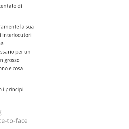
 tentato di
uramente la sua
 interlocutori
na
ssario per un
un grosso
rono e cosa
i principi
g
ce-to-face