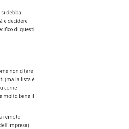
e si debba
à e decidere
cifico di questi
ome non citare
i (ma la lista è
 su come
e molto bene il
da remoto
dell’impresa)