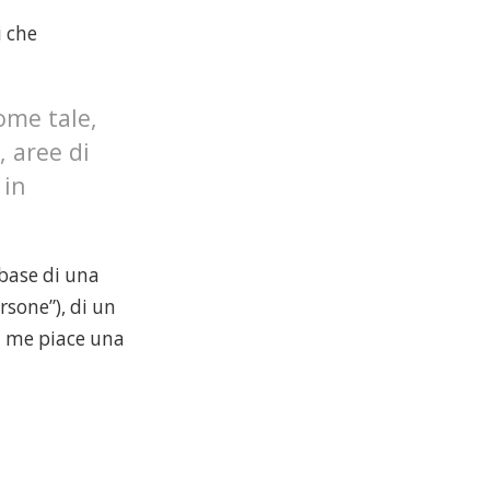
i che
ome tale,
, aree di
 in
 base di una
rsone”), di un
a me piace una