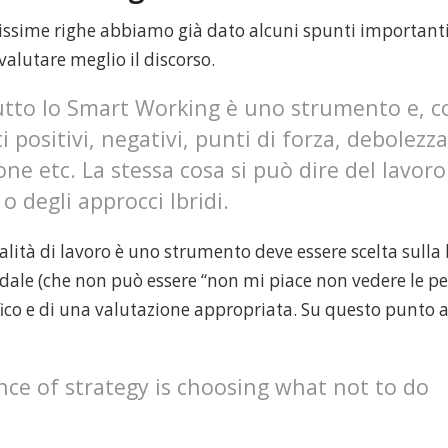
nto
issime righe abbiamo già dato alcuni spunti important
alutare meglio il discorso.
are
utto lo Smart Working è uno strumento e, c
rt
i positivi, negativi, punti di forza, debolezza
king
one etc. La stessa cosa si può dire del lavoro
o degli approcci Ibridi.
lità di lavoro è uno strumento deve essere scelta sulla
dale (che non può essere “non mi piace non vedere le pe
fico e di una valutazione appropriata. Su questo punto 
nce of strategy is choosing what not to do