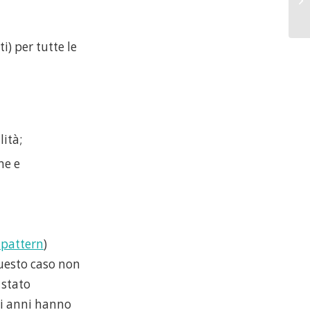
i) per tutte le
ità;
ne e
ipattern
)
questo caso non
 stato
mi anni hanno