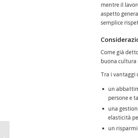
mentre il lavor
aspetto general
semplice rispet
Considerazi
Come già detto
buona cultura 
Tra i vantaggi
un abbattime
persone e ta
una gestion
elasticità p
un risparmi
Perché prendere
certificazioni come