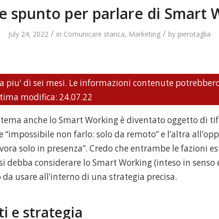
e spunto per parlare di Smart 
/
/
July 24, 2022
in
Comunicare stanca
,
Marketing
by
pierotaglia
a piu' di sei mesi. Le informazioni contenute potrebber
ltima modifica: 24.07.22
tema anche lo Smart Working è diventato oggetto di tifos
e “impossibile non farlo: solo da remoto” e l’altra all’op
vora solo in presenza”. Credo che entrambe le fazioni e
 si debba considerare lo Smart Working (inteso in senso
a usare all’interno di una strategia precisa.
i e strategia
lche