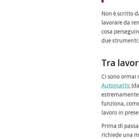
Non è scritto 
lavorare da re
cosa perseguire
due strumenti: 
Tra lavo
Ci sono ormai 
Automattic
(da
estremamente l
funziona, come
lavoro in presen
Prima di passar
richiede una m