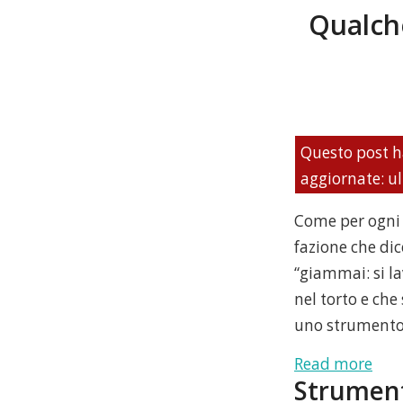
Qualch
Questo post h
aggiornate: u
Come per ogni 
fazione che dic
“giammai: si la
nel torto e che
uno strumento d
:
Read more
Strument
Qua