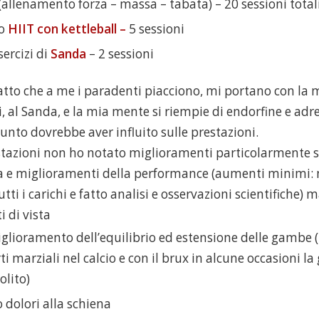
(allenamento forza – massa – tabata) – 20 sessioni total
to
HIIT con kettleball –
5 sessioni
sercizi di
Sanda
– 2 sessioni
atto che a me i paradenti piacciono, mi portano con la 
 al Sanda, e la mia mente si riempie di endorfine e adre
unto dovrebbe aver influito sulle prestazioni.
estazioni non ho notato miglioramenti particolarmente si
za e miglioramenti della performance (aumenti minimi: 
tti i carichi e fatto analisi e osservazioni scientifiche) 
i di vista
iglioramento dell’equilibrio ed estensione delle gambe 
rti marziali nel calcio e con il brux in alcune occasioni l
olito)
 dolori alla schiena