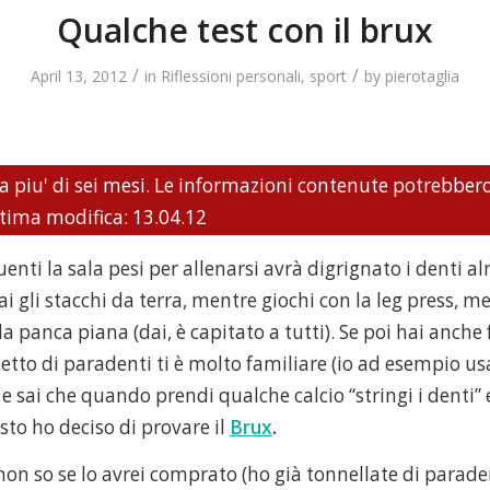
Qualche test con il brux
/
/
April 13, 2012
in
Riflessioni personali
,
sport
by
pierotaglia
a piu' di sei mesi. Le informazioni contenute potrebber
ltima modifica: 13.04.12
enti la sala pesi per allenarsi avrà digrignato i denti 
ai gli stacchi da terra, mentre giochi con la leg press, 
la panca piana (dai, è capitato a tutti). Se poi hai anche 
cetto di paradenti ti è molto familiare (io ad esempio us
e sai che quando prendi qualche calcio “stringi i denti” 
sto ho deciso di provare il
Brux
.
on so se lo avrei comprato (ho già tonnellate di parade