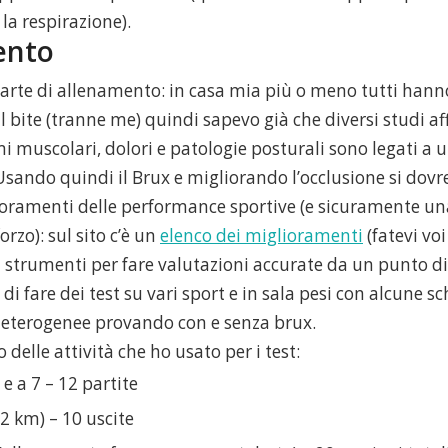
la respirazione).
ento
arte di allenamento: in casa mia più o meno tutti han
l bite (tranne me) quindi sapevo già che diversi studi 
i muscolari, dolori e patologie posturali sono legati a 
Usando quindi il Brux e migliorando l’occlusione si dov
ioramenti delle performance sportive (e sicuramente un
rzo): sul sito c’è un
elenco dei miglioramenti
(fatevi voi
 strumenti per fare valutazioni accurate da un punto di
 di fare dei test su vari sport e in sala pesi con alcune s
eterogenee provando con e senza brux.
o delle attività che ho usato per i test:
 e a 7 – 12 partite
2 km) – 10 uscite