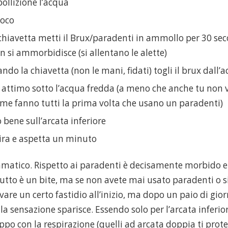
ollizione l’acqua
uoco
chiavetta metti il Brux/paradenti in ammollo per 30 seco
 si ammorbidisce (si allentano le alette)
do la chiavetta (non le mani, fidati) togli il brux dall’
 attimo sotto l’acqua fredda (a meno che anche tu non v
ome fanno tutti la prima volta che usano un paradenti)
bene sull’arcata inferiore
ira e aspetta un minuto
matico. Rispetto ai paradenti è decisamente morbido e 
utto è un bite, ma se non avete mai usato paradenti o s
re un certo fastidio all’inizio, ma dopo un paio di gior
a sensazione sparisce. Essendo solo per l’arcata inferio
oppo con la respirazione (quelli ad arcata doppia ti prot