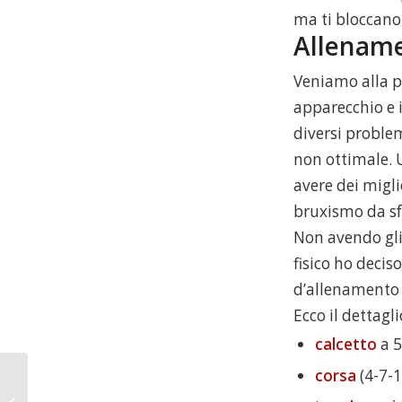
ma ti bloccano 
Allenam
Veniamo alla p
apparecchio e i
diversi problem
non ottimale. 
avere dei migl
bruxismo da sfo
Non avendo gli
fisico ho deciso
d’allenamento 
Ecco il dettagli
calcetto
a 5
corsa
(4-7-1
Primo giorno di gdiet