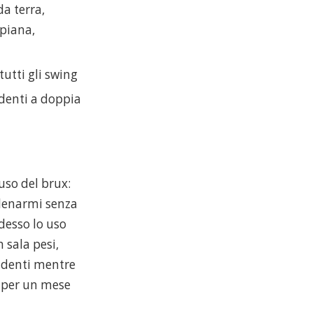
da terra,
 piana,
utti gli swing
adenti a doppia
uso del brux:
llenarmi senza
desso lo uso
 sala pesi,
i denti mentre
o per un mese