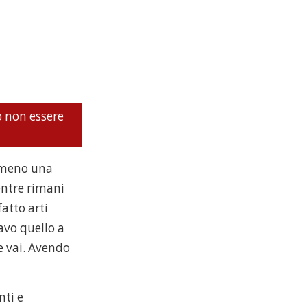
o non essere
almeno una
mentre rimani
fatto arti
avo quello a
e vai. Avendo
nti e