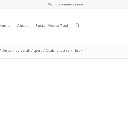
Vivo di comunicazione
Home
About
Social Media Tool
Riflessioni personali
/
sport
/
Qualche test con il brux