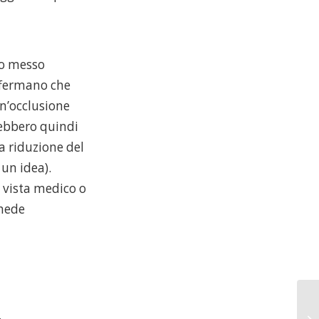
no messo
affermano che
un’occlusione
rebbero quindi
a riduzione del
 un idea).
 vista medico o
chede