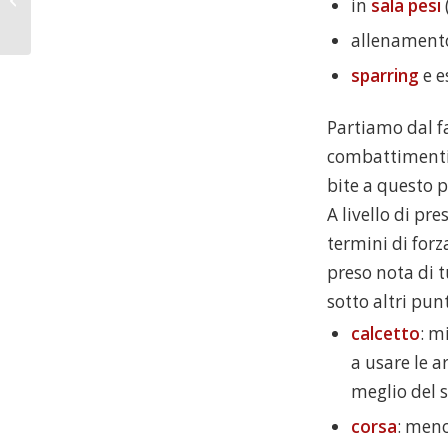
in
sala pesi
allenamen
sparring
e e
Partiamo dal f
combattimenti,
bite a questo p
A livello di pr
termini di for
preso nota di tu
sotto altri punt
calcetto
: m
a usare le a
meglio del s
corsa
: meno