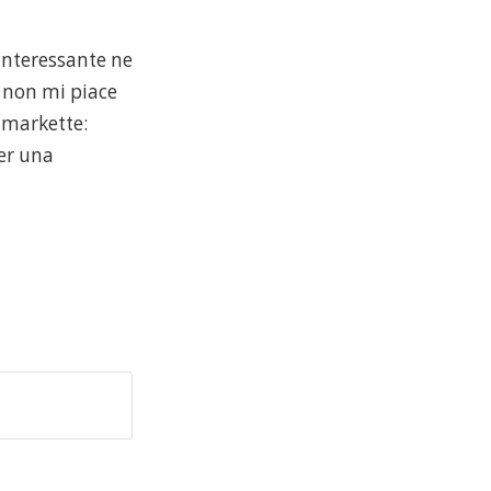
è interessante ne
e non mi piace
 markette:
per una