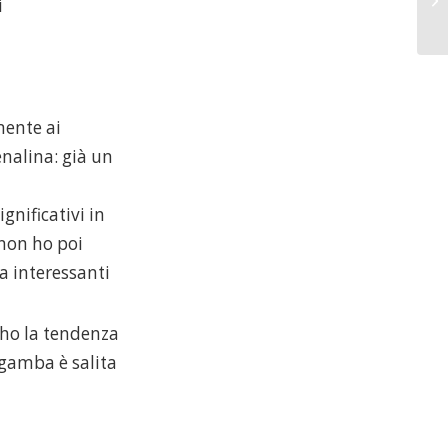
i
mente ai
nalina: già un
gnificativi in
non ho poi
ma interessanti
(ho la tendenza
a gamba è salita