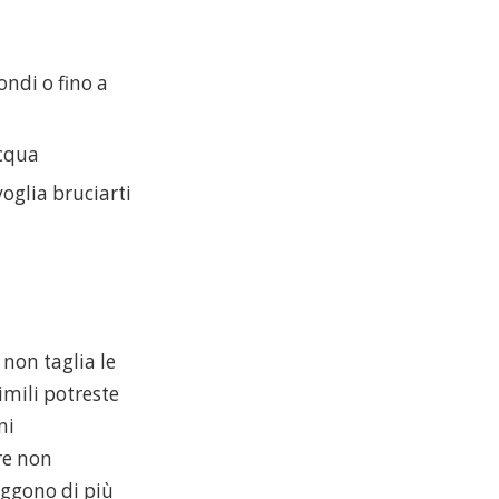
ndi o fino a
acqua
oglia bruciarti
non taglia le
imili potreste
ni
re non
eggono di più