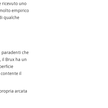
 ricevuto uno
 molto empirico
di qualche
i paradenti che
 il Brux ha un
perficie
 contente il
propria arcata