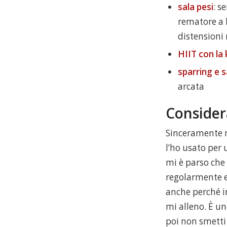
sala pesi
: s
rematore a b
distensioni
HIIT con la 
sparring e 
arcata
Consider
Sinceramente no
l’ho usato per
mi è parso che
regolarmente ed
anche perché i
mi alleno. È u
poi non smetti