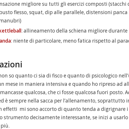
ensazione migliore su tutti gli esercizi composti (stacchi 
usto flesso, squat, dip alle parallele, distensioni panca
 manubri)
kettleball
: allineamento della schiena migliore durante t
sanda
: niente di particolare, meno fatica rispetto al par
azioni
n so quanto ci sia di fisco e quanto di psicologico nell’
 un mese in maniera intensiva e quando ho ripreso ad a
 mancasse qualcosa, che ci fosse qualcosa fuori posto. A
 è sempre nella sacca per l’allenamento, soprattutto in
n effetti mi sono accorto di quanto tenda a digrignare 
no strumento decisamente interessante, se inizi a usarl
 più.