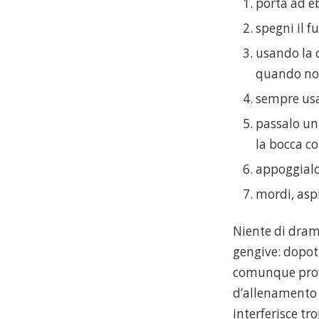
porta ad eb
spegni il f
usando la 
quando non
sempre usan
passalo un
la bocca c
appoggialo 
mordi, asp
Niente di dram
gengive: dopot
comunque prova
d’allenamento l
interferisce tr