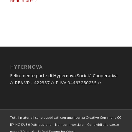
Read more
HYPERNOVA
Felicemente parte di
Hypernova Società Cooperativa
// REA VR - 422387 // P.IVA 04463250235 //
Tutti i materiali sono pubblicati con una licenza Creative Commons CC
BY-NC-SA 3.0 (Attribuzione – Non commerciale – Condividi allo stesso
modo 3.0 Italia). -
Enfold Theme by Kriesi