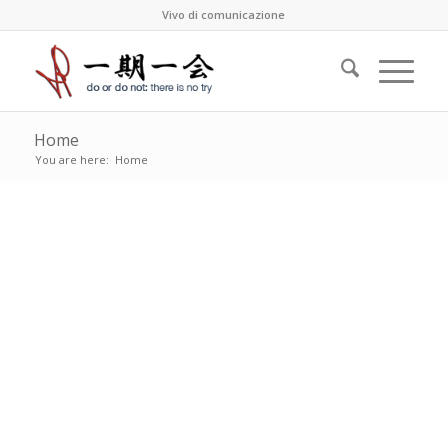
Vivo di comunicazione
Home
You are here:
Home