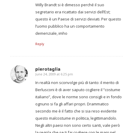
Willy Brandt si è dimesso perché il suo
segretario era ricattato dai servizi dell’Est;
questo è un Paese di servizi deviati. Per questo
l’uomo pubblico ha un comportamento
demenziale, imho
Reply
pierotaglia
June 24, 2009 at 6:25 pm
says:
In realtà non sconvolge più di tanto: il merito di
Berlusconi è di aver saputo cogliere il “costume
italiano”, dove le norme sono consigli e in fondo
ognuno si fa gli affari propri. Drammatico
secondo me è il fatto che si sia reso evidente
questo malcostume in politica, legittimandolo.
Negli altri paesi non sono certo santi, vale però
la regola che se ti fai cogliere con le mani nel