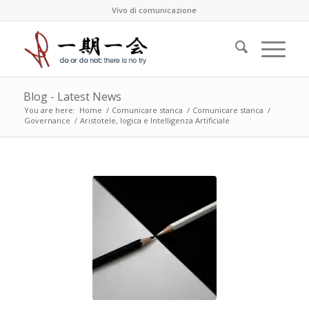
Vivo di comunicazione
Blog - Latest News
You are here:
Home
/
Comunicare stanca
/
Comunicare stanca
/
Governance
/
Aristotele, logica e Intelligenza Artificiale