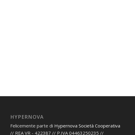
HYPERNOVA
Felicemente parte di
Hypernova Società Cooperativa
// REA VR - 422387 // P.IVA 04463250235 //