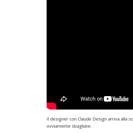
Il designer con Claude Design arriva alla s
ovviamente sbagliate.