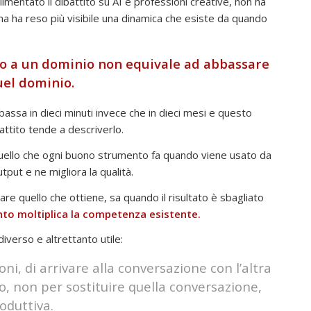
limentato il dibattito su AI e professioni creative, non ha
ma ha reso più visibile una dinamica che esiste da quando
sso a un dominio non equivale ad abbassare
uel dominio.
bassa in dieci minuti invece che in dieci mesi e questo
attito tende a descriverlo.
quello che ogni buono strumento fa quando viene usato da
utput e ne migliora la qualità.
are quello che ottiene, sa quando il risultato è sbagliato
to moltiplica la competenza esistente.
iverso e altrettanto utile:
ni, di arrivare alla conversazione con l’altra
, non per sostituire quella conversazione,
oduttiva.