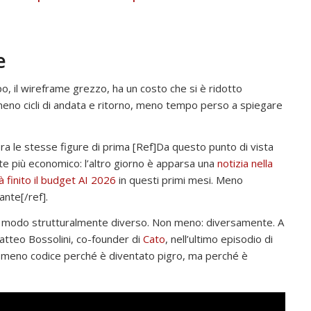
e
po, il wireframe grezzo, ha un costo che si è ridotto
eno cicli di andata e ritorno, meno tempo perso a spiegare
ora le stesse figure di prima [Ref]Da questo punto di vista
nte più economico: l’altro giorno è apparsa una
notizia nella
 finito il budget AI 2026
in questi primi mesi. Meno
ante[/ref].
 in modo strutturalmente diverso. Non meno: diversamente. A
Matteo Bossolini, co-founder di
Cato
, nell’ultimo episodio di
e meno codice perché è diventato pigro, ma perché è