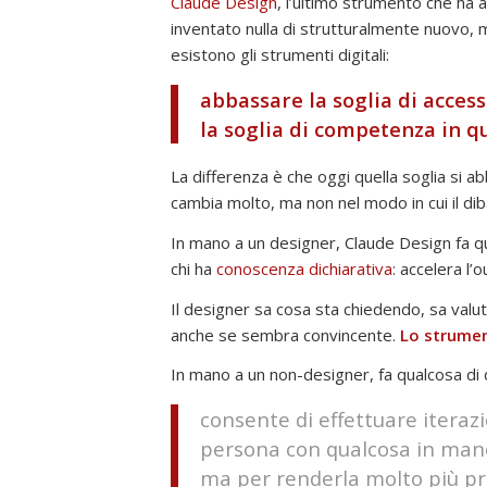
Claude Design
, l’ultimo strumento che ha a
e
inventato nulla di strutturalmente nuovo, 
Intelligenza
esistono gli strumenti digitali:
Artificiale
abbassare la soglia di acce
la soglia di competenza in q
La differenza è che oggi quella soglia si ab
cambia molto, ma non nel modo in cui il dib
In mano a un designer, Claude Design fa 
chi ha
conoscenza dichiarativa
: accelera l’o
Il designer sa cosa sta chiedendo, sa valut
anche se sembra convincente.
Lo strumen
In mano a un non-designer, fa qualcosa di d
consente di effettuare iterazio
persona con qualcosa in mano
ma per renderla molto più pr