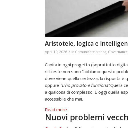
Aristotele, logica e Intelligen
/
April 19, 2026
in
Comunicare stanca
,
Governance
Capita in ogni progetto (soprattutto digital
richieste non sono “abbiamo questo probl
dove viene quella certezza, la risposta è
oppure
“L’ho provato e funziona”
.Quella c
a qualcosa di complesso. E oggi quella esp
accessibile che mai.
:
Read more
Nuovi problemi vecch
Aristotele,
logica