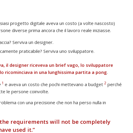
alsiasi progetto digitale aveva un costo (a volte nascosto)
rsone diverse prima ancora che il lavoro reale iniziasse.
faccia? Serviva un designer.
icamente praticabile? Serviva uno sviluppatore.
a, il designer riceveva un brief vago, lo sviluppatore
clo ricominciava in una lunghissima partita a pong
.
1
2
e
e aveva un costo che pochi mettevano a budget
perché
utte le persone coinvolte.
blema con una precisione che non ha perso nulla in
 the requirements will not be completely
ave used it.”