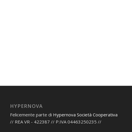
HYPERNOVA
Felicemente parte di
Hypernova Società Cooperativa
// REA VR - 422387 // P.IVA 04463250235 //