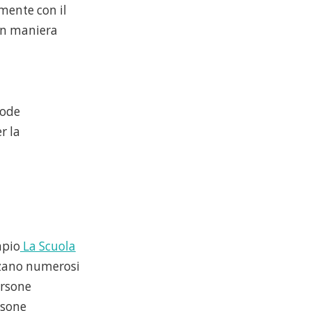
mente con il
 in maniera
Code
r la
mpio
La Scuola
zano numerosi
ersone
rsone