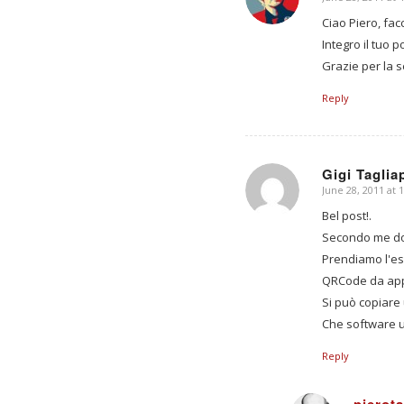
says:
Ciao Piero, fa
Integro il tuo 
Grazie per la 
Reply
Gigi Taglia
June 28, 2011 at 
says:
Bel post!.
Secondo me dovr
Prendiamo l'es
QRCode da app
Si può copiare
Che software u
Reply