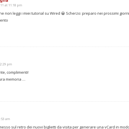
glia
011 at 11:18 pm
he non leggi i miei tutorial su Wired 😀 Scherzo: preparo nei prossimi giorni u
ento
12:29 pm
nte, complimenti!
tura memoria …
7:53 am
esso sul retro dei nuovi biglietti da visita per generare una vCard in modo 