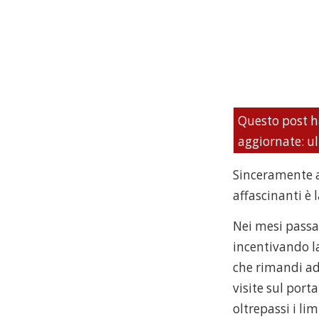
Questo post h
aggiornate: u
Sinceramente ad
affascinanti è la
Nei mesi passat
incentivando la
che rimandi ad
visite sul port
oltrepassi i li