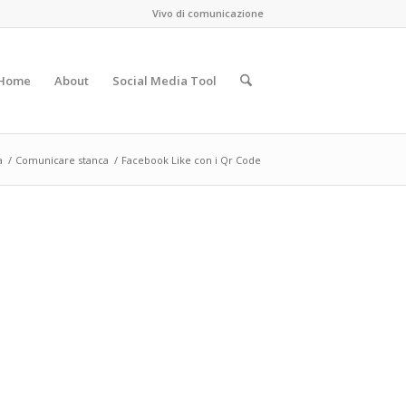
Vivo di comunicazione
Home
About
Social Media Tool
a
/
Comunicare stanca
/
Facebook Like con i Qr Code