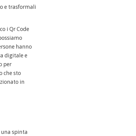
o e trasformali
co i Qr Code
 possiamo
persone hanno
a digitale e
o per
o che sto
zionato in
e una spinta