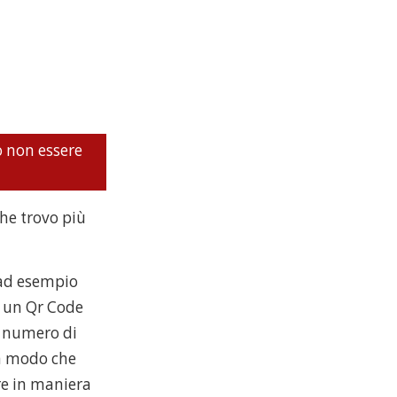
o non essere
che trovo più
 (ad esempio
re un Qr Code
l numero di
in modo che
are in maniera