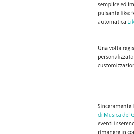
semplice ed im
pulsante like: 
automatica
Lik
Una volta regi
personalizzato
customizzazio
Sinceramente l
di Musica del 
eventi inserend
rimanere in co