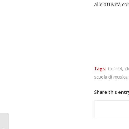
alle attività c
Tags:
Cefriel
,
d
scuola di musica
Share this entr
Rimuovere le
applicazioni da