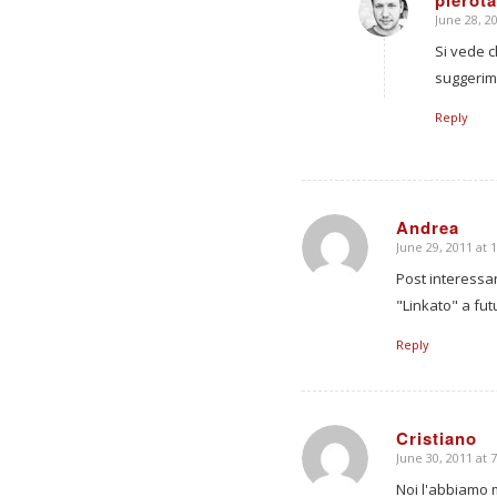
pierota
June 28, 2
says:
Si vede c
suggerim
Reply
Andrea
June 29, 2011 at 
says:
Post interessa
"Linkato" a fu
Reply
Cristiano
June 30, 2011 at 
says:
Noi l'abbiamo m