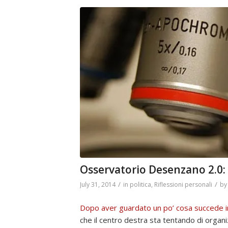
Osservatorio Desenzano 2.0
/
/
July 31, 2014
in
politica
,
Riflessioni personali
b
Dopo aver guardato un po’ cosa succede 
che il centro destra sta tentando di organ