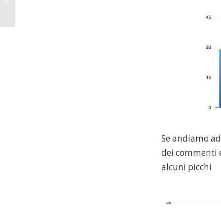
bcc nelle email
Se andiamo ad 
dei commenti e
alcuni picchi