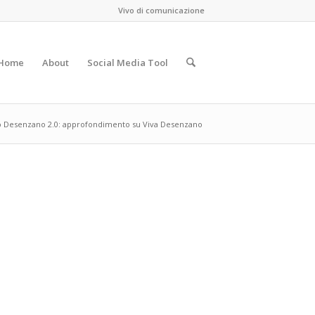
Vivo di comunicazione
Home
About
Social Media Tool
o Desenzano 2.0: approfondimento su Viva Desenzano