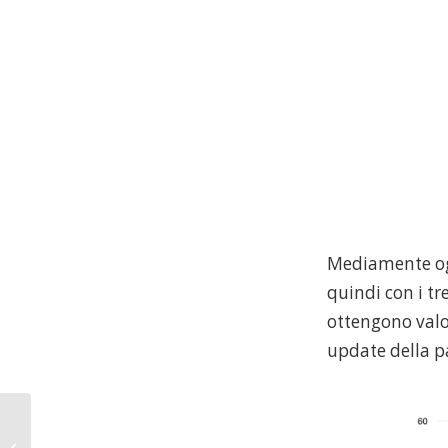
Mediamente ogn
quindi con i tr
ottengono valori
update della p
Come si usano to, cc e