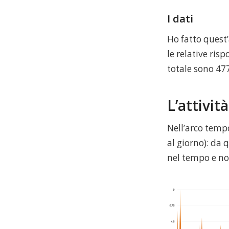
I dati
Ho fatto quest
le relative risp
totale sono 477
L’attivit
Nell’arco tempo
al giorno): da 
nel tempo e no