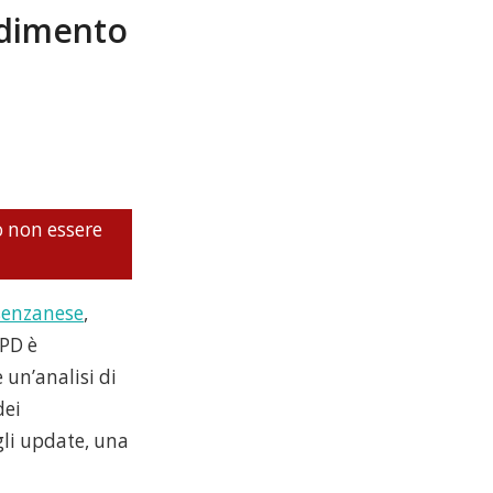
ndimento
o non essere
senzanese
,
 PD è
 un’analisi di
dei
li update, una