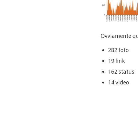
Ovviamente que
282 foto
19 link
162 status
14 video