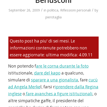
Berlusconi
/
/
September 26, 2009
in
politica
,
Riflessioni personali
by
pierotaglia
Questo post ha piu' di sei mesi. Le
informazioni contenute potrebbero non
essere aggiornate: ultima modifica: 4.09.11
Non potendo f
are le corna durante la foto
istituzionale,
dare del kapo
a qualcuno,
simulare di
sparare a una gionalista
, fare
cucù
ad Angela Merke
l, farsi r
iprendere dalla Regina
inglese
o
fare avanches a figure istituzionali
, o
altre simpatiche gaffe, il presidente del