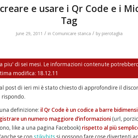
reare e usare i Qr Code e i Mi
Tag
/
/
June 29, 2011
in
Comunicare stanca
by
pierotaglia
a piu' di sei mesi. Le informazioni contenute potrebber
ltima modifica: 18.12.11
 post di ieri mi è stato chiesto di approfondire il disco
 rispondo.
 una definizione:
il Qr Code è un codice a barre bidimens
gistrare un numero maggiore d’informazioni
(url, porzio
fono, like a una pagina Facebook)
rispetto al più semplic
(anche se con
stikybits
si possono fare cose divertenti a