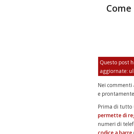
Come c
Questo post h
aggiornate: u
Nei commenti al
e prontamente
Prima di tutto
permette di re
numeri di tele
codice a barre