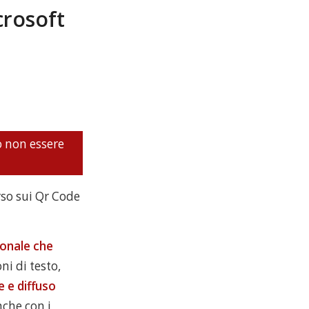
crosoft
o non essere
rso sui Qr Code
ionale che
ni di testo,
e e diffuso
nche con i