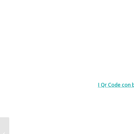
I Qr Code con b
Facebook Like con i Qr