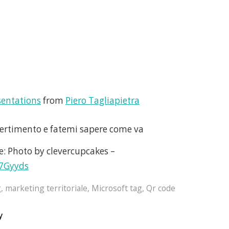
sentations
from
Piero Tagliapietra
ertimento e fatemi sapere come va
: Photo by clevercupcakes –
p/7Gyyds
g
,
marketing territoriale
,
Microsoft tag
,
Qr code
y