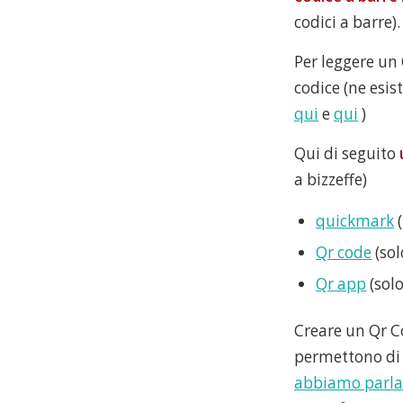
codici a barre).
Per leggere un
codice (ne esis
qui
e
qui
)
Qui di seguito
a bizzeffe)
quickmark
(
Qr code
(sol
Qr app
(solo
Creare un Qr Co
permettono di c
abbiamo parlat