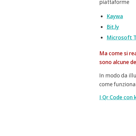
piattaforme
Kaywa
Bit.ly
Microsoft 
Ma come si real
sono alcune de
In modo da illu
come funzionan
I Qr Code con