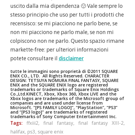
uscito dalla mia dipendenza 🙂 Vale sempre lo
stesso principio che uso per tutti i prodotti che
recensisco: se mi piacciono ne parlo bene, se
non mi piacciono ne parlo male, se non mi
colpiscono non ne parlo. Questo spazio rimane
markette-free: per ulteriori informazioni
potete consultare il
disclaimer
tutte le immagini sono proprietà di ©2011 SQUARE
ENIX CO., LTD. All Rights Reserved. CHARACTER
DESIGN: TETSUYA NOMURA FINAL FANTASY, SQUARE
ENIX and the SQUARE ENIX logo are registered
trademarks or trademarks of Square Enix Holdings
Co.,Ltd.KINECT, Xbox, Xbox 360, Xbox LIVE and the
Xbox logos are trademarks of the Microsoft group of
companies and are used under license from
Microsoft. “[PS FAMILY LOGO]”, “PlayStation”, “PS3”
and “[PS3 logo]” are trademarks of registered
trademarks of Sony Computer Entertainment Inc.
Tags:
ffxiii2
,
final fantasy
,
final fantasy XIII-2
,
halifax
,
ps3
,
square enix