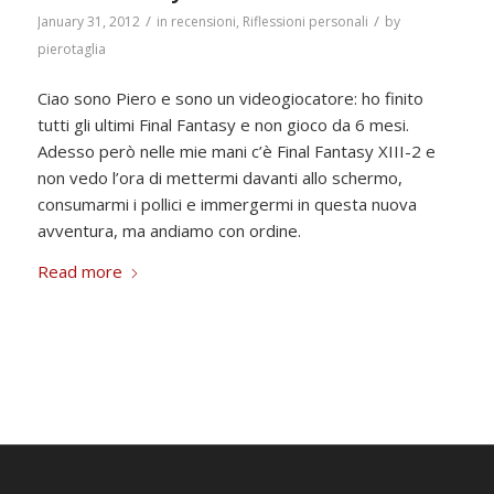
/
/
January 31, 2012
in
recensioni
,
Riflessioni personali
by
pierotaglia
Ciao sono Piero e sono un videogiocatore: ho finito
tutti gli ultimi Final Fantasy e non gioco da 6 mesi.
Adesso però nelle mie mani c’è Final Fantasy XIII-2 e
non vedo l’ora di mettermi davanti allo schermo,
consumarmi i pollici e immergermi in questa nuova
avventura, ma andiamo con ordine.
Read more