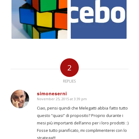
2
REPLIES
simoneserni
November 25, 2015 at 3:39 pm
says:
Ciao, pensi quindi che Melegatti abbia fatto tutto
questo “quasi” di proposito? Proprio durante i
mesi più importanti dell’anno per i loro prodotti : )
Fosse tutto pianificato, mi complimenterei con lo
stratega!!!