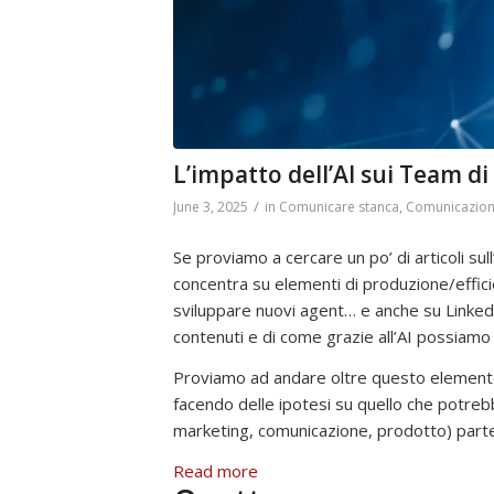
L’impatto dell’AI sui Team di
/
June 3, 2025
in
Comunicare stanca
,
Comunicazio
Se proviamo a cercare un po’ di articoli sull’I
concentra su elementi di produzione/effic
sviluppare nuovi agent… e anche su LinkedIn 
contenuti e di come grazie all’AI possiamo 
Proviamo ad andare oltre questo elemento s
facendo delle ipotesi su quello che potrebb
marketing, comunicazione, prodotto) part
:
Read more