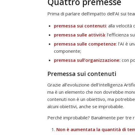
Quattro premesse
L’impatto
dell’AI
Prima di parlare dell’impatto dell’AI sui 
sui
Team
premessa sui contenuti
: alla velocit
di
premessa sulle attività
: l’efficienza 
lavoro
premessa sulle competenze
: l’AI è 
componente;
premessa sull’organizzazione:
con poc
Premessa sui contenuti
Grazie all’evoluzione dell’Intelligenza Arti
ma è un elemento che non dovrebbe monopo
contenuti non è un obiettivo, ma potrebbe
alcuni obiettivi, anche se improbabile.
Perché improbabile? Banalmente per tre ra
Non è aumentata la quantità di tem