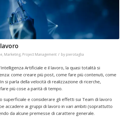
 lavoro
/
ne
,
Marketing
,
Project Management
by
pierotaglia
ntelligenza Artificiale e il lavoro, la quasi totalità si
ienza: come creare più post, come fare più contenuti, come
si parla della velocità di realizzazione di ricerche,
fare più cose a parità di tempo.
uperficiale e considerare gli effetti sui Team di lavoro
e accadere ai gruppi di lavoro in vari ambiti (soprattutto
endo da alcune premesse di carattere generale.