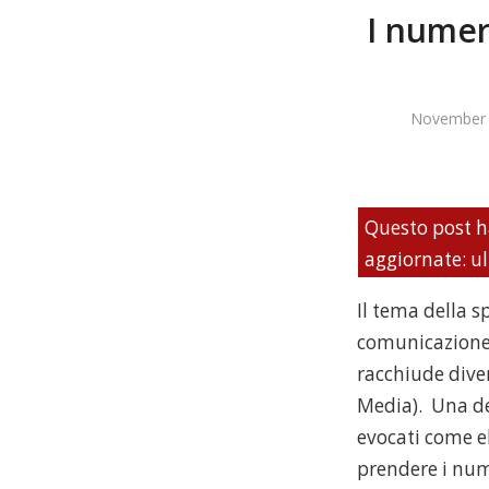
I numeri
November 
Questo post h
aggiornate: u
Il tema della 
comunicazione 
racchiude dive
Media). Una de
evocati come e
prendere i num