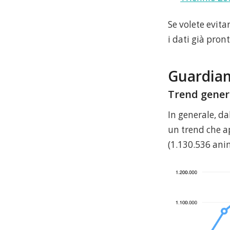
Se volete evita
i dati già pront
Guardiam
Trend gener
In generale, da
un trend che ap
(1.130.536 anim