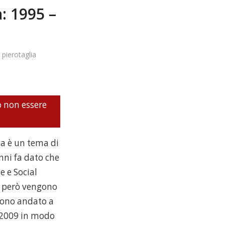
: 1995 –
y
pierotaglia
o non essere
za è un tema di
nni fa dato che
 e Social
e però vengono
sono andato a
l 2009 in modo