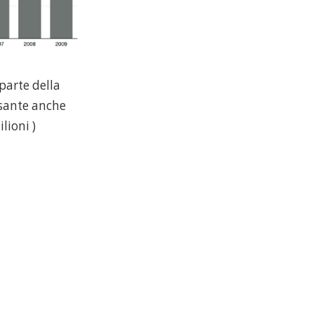
parte della
essante anche
lioni )