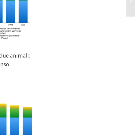
 due animali:
enso