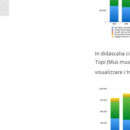
animale
In didascalia c
Topi (Mus musc
visualizzare i