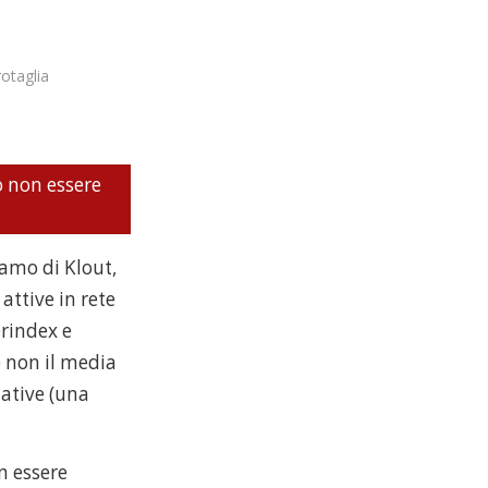
rotaglia
o non essere
amo di Klout,
attive in rete
erindex e
 non il media
ative (una
n essere