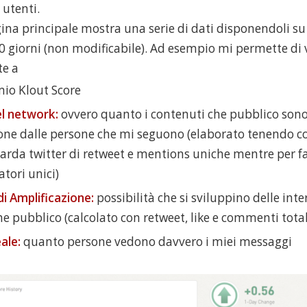
 utenti.
gina principale mostra una serie di dati disponendoli su
0 giorni (non modificabile). Ad esempio mi permette di 
te a
 mio Klout Score
el network:
ovvero quanto i contenuti che pubblico sono
one dalle persone che mi seguono (elaborato tenendo c
arda twitter di retweet e mentions uniche mentre per f
ori unici)
di Amplificazione:
possibilità che si sviluppino delle inte
e pubblico (calcolato con retweet, like e commenti total
ale:
quanto persone vedono davvero i miei messaggi