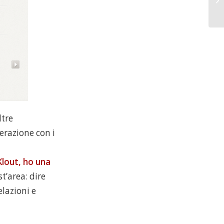
ltre
erazione con i
Klout, ho una
’area: dire
elazioni e