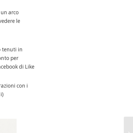
 un arco
vedere le
 tenuti in
onto per
acebook di Like
razioni con i
i)