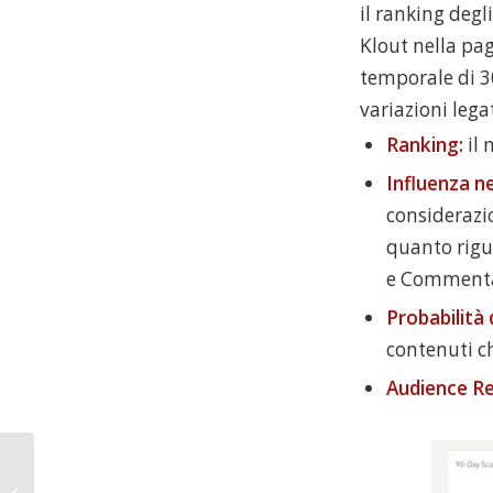
il ranking degli
Klout nella pa
temporale di 3
variazioni lega
Ranking:
il
Influenza n
considerazi
quanto rigu
e Commentat
Probabilità 
contenuti ch
Audience Re
Monitoraggio: Peer
Index per Twitter e il