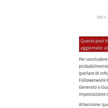
July 5,
Questo post h
aggiornate: ul
Per concludere
probabilmente l
(parlare di inf
Followerwonk 
Generato o Gua
impostazione 
Attenzione: qu