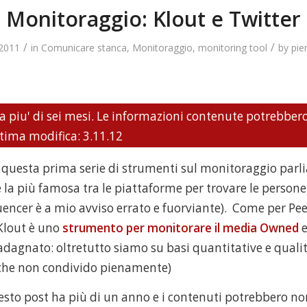
Monitoraggio: Klout e Twitter
/
/
 2011
in
Comunicare stanca
,
Monitoraggio
,
monitoring tool
by
pie
a piu' di sei mesi. Le informazioni contenute potrebber
tima modifica: 3.11.12
 questa prima serie di strumenti sul monitoraggio parli
a più famosa tra le piattaforme per trovare le persone 
luencer è a mio avviso errato e fuorviante). Come per Pe
Klout è uno
strumento per monitorare il media Owned
e
dagnato: oltretutto siamo su basi quantitative e qualit
che non condivido pienamente)
esto post ha più di un anno e i contenuti potrebbero no