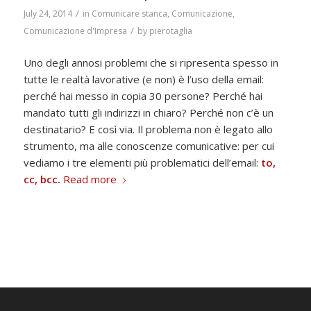
/
July 24, 2014
in
Comunicare stanca
,
Comunicazione
,
/
Comunicazione d'Impresa
by
pierotaglia
Uno degli annosi problemi che si ripresenta spesso in
tutte le realtà lavorative (e non) è l’uso della email:
perché hai messo in copia 30 persone? Perché hai
mandato tutti gli indirizzi in chiaro? Perché non c’è un
destinatario? E così via. Il problema non è legato allo
strumento, ma alle conoscenze comunicative: per cui
vediamo i tre elementi più problematici dell’email:
to,
cc, bcc.
Read more