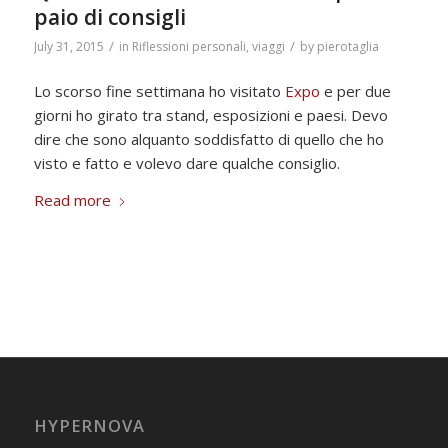
paio di consigli
/
/
July 31, 2015
in
Riflessioni personali
,
viaggi
by
pierotaglia
Lo scorso fine settimana ho visitato
Expo
e per due
giorni ho girato tra stand, esposizioni e paesi. Devo
dire che sono alquanto soddisfatto di quello che ho
visto e fatto e volevo dare qualche consiglio.
Read more
HYPERNOVA